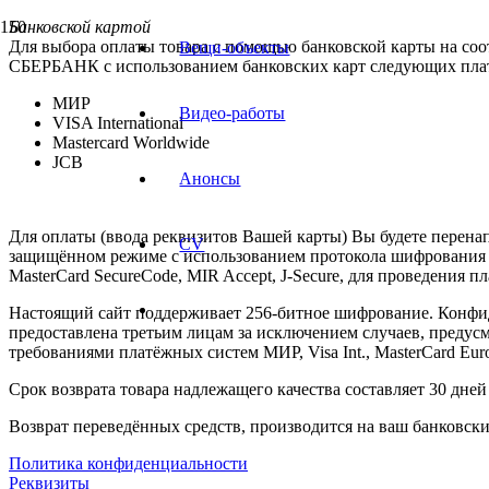
Банковской картой
Для выбора оплаты товара с помощью банковской карты на со
Вещи-объекты
СБЕРБАНК с использованием банковских карт следующих пла
МИР
Видео-работы
VISA International
Mastercard Worldwide
JCB
Анонсы
Для оплаты (ввода реквизитов Вашей карты) Вы будете пере
CV
защищённом режиме с использованием протокола шифрования SS
MasterCard SecureCode, MIR Accept, J-Secure, для проведения 
Настоящий сайт поддерживает 256-битное шифрование. Конф
предоставлена третьим лицам за исключением случаев, предус
требованиями платёжных систем МИР, Visa Int., MasterCard Euro
Срок возврата товара надлежащего качества составляет 30 дней
Возврат переведённых средств, производится на ваш банковский
Политика конфиденциальности
Реквизиты