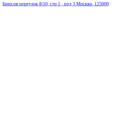
Брюсов переулок 8/10, стр 1 , под 3 Москва, 125009