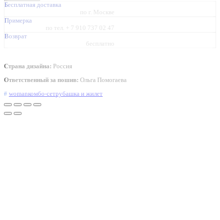
Бесплатная доставка
по г. Москве
Примерка
по тел. + 7 910 737 02 47
Возврат
бесплатно
Страна дизайна:
Россия
Ответственный за пошив:
Ольга Помогаева
#
woman
комбо-сет
рубашка и жилет